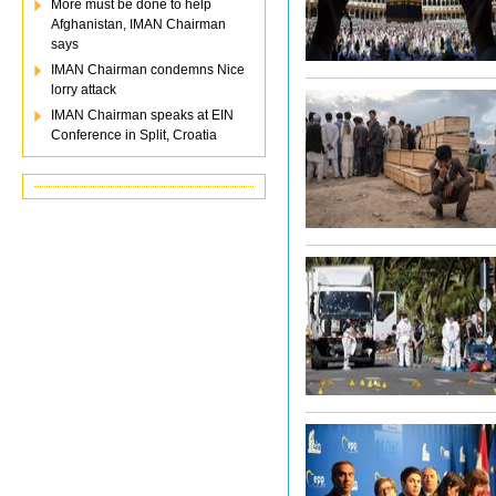
More must be done to help
Afghanistan, IMAN Chairman
says
IMAN Chairman condemns Nice
lorry attack
IMAN Chairman speaks at EIN
Conference in Split, Croatia